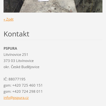
« Zpět
Kontakt
PSPURA
Litvínovice 251
373 03 Litvínovice
okr. České Budějovice
IČ: 88077195
gsm: +420 725 460 151
gsm: +420 724 298 011
info@psp
ura.cz