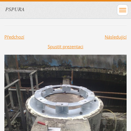
PSPURA
Předchozí
Následující
Spustit prezentaci