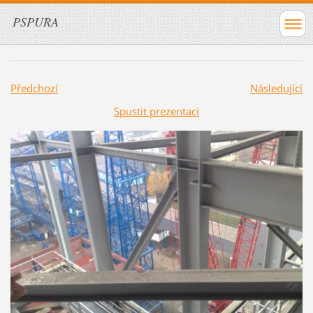
PSPURA
Předchozí
Následující
Spustit prezentaci