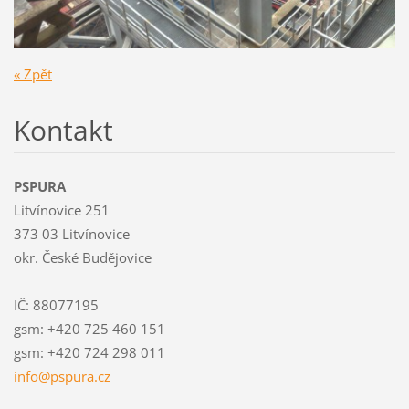
« Zpět
Kontakt
PSPURA
Litvínovice 251
373 03 Litvínovice
okr. České Budějovice
IČ: 88077195
gsm: +420 725 460 151
gsm: +420 724 298 011
info@psp
ura.cz